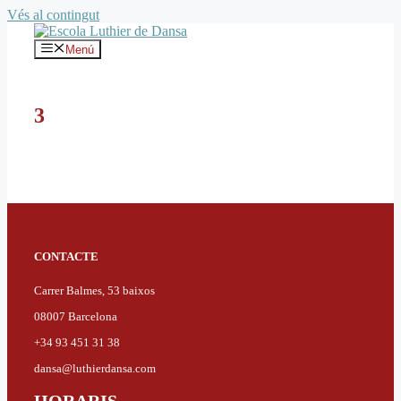
Vés al contingut
Menú
3
CONTACTE
Carrer Balmes, 53 baixos
08007 Barcelona
+34 93 451 31 38
dansa@luthierdansa.com