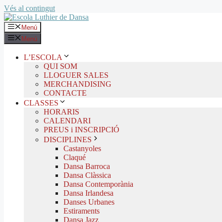
Vés al contingut
Menú
Menú
L’ESCOLA
QUI SOM
LLOGUER SALES
MERCHANDISING
CONTACTE
CLASSES
HORARIS
CALENDARI
PREUS i INSCRIPCIÓ
DISCIPLINES
Castanyoles
Claqué
Dansa Barroca
Dansa Clàssica
Dansa Contemporània
Dansa Irlandesa
Danses Urbanes
Estiraments
Dansa Jazz