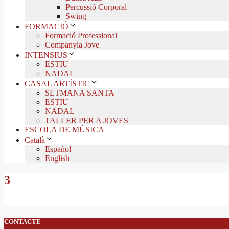
Percussió Corporal
Swing
FORMACIÓ
Formació Professional
Companyia Jove
INTENSIUS
ESTIU
NADAL
CASAL ARTÍSTIC
SETMANA SANTA
ESTIU
NADAL
TALLER PER A JOVES
ESCOLA DE MÚSICA
Català
Español
English
3
CONTACTE