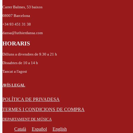
Carrer Balmes, 53 baixos
08007 Barcelona
+34 93 451 31 38
dansa@luthierdansa.com
HORARIS
Dilluns a divendres de 9.30 a 21 h
Dissabtes de 10 a 14 h
Tancat a l'agost
AVÍS LEGAL
POLÍTICA DE PRIVADESA
TERMES I CONDICIONS DE COMPRA
DEPARTAMENT DE MÚSICA
Català
Español
English