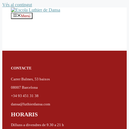
Vés al contingut
Menú
CONTACTE
Carrer Balmes, 53 baixos
08007 Barcelona
+34 93 451 31 38
dansa@luthierdansa.com
HORARIS
Dilluns a divendres de 9.30 a 21 h