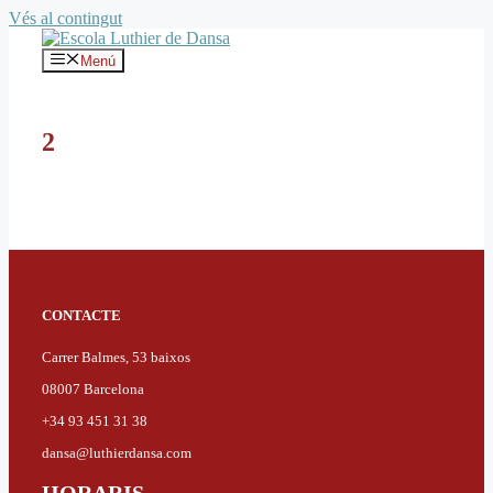
Vés al contingut
Menú
2
CONTACTE
Carrer Balmes, 53 baixos
08007 Barcelona
+34 93 451 31 38
dansa@luthierdansa.com