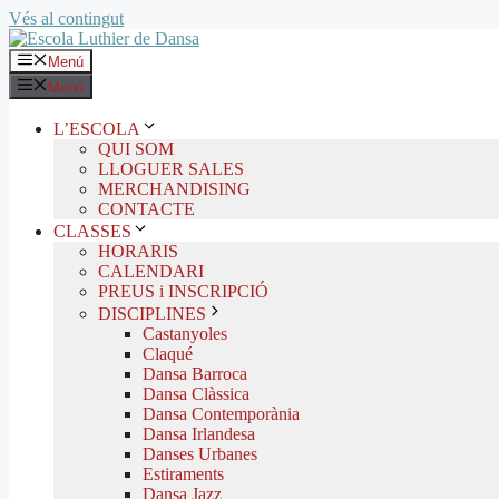
Vés al contingut
Menú
Menú
L’ESCOLA
QUI SOM
LLOGUER SALES
MERCHANDISING
CONTACTE
CLASSES
HORARIS
CALENDARI
PREUS i INSCRIPCIÓ
DISCIPLINES
Castanyoles
Claqué
Dansa Barroca
Dansa Clàssica
Dansa Contemporània
Dansa Irlandesa
Danses Urbanes
Estiraments
Dansa Jazz