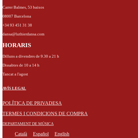
Carrer Balmes, 53 baixos
08007 Barcelona
+34 93 451 31 38
dansa@luthierdansa.com
HORARIS
Dilluns a divendres de 9.30 a 21 h
Dissabtes de 10 a 14 h
Tancat a l'agost
AVÍS LEGAL
POLÍTICA DE PRIVADESA
TERMES I CONDICIONS DE COMPRA
DEPARTAMENT DE MÚSICA
Català
Español
English