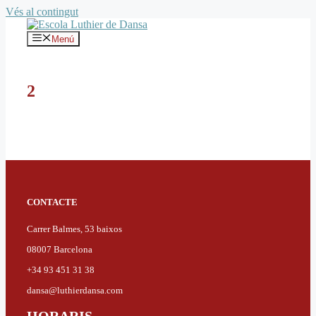
Vés al contingut
Menú
2
CONTACTE
Carrer Balmes, 53 baixos
08007 Barcelona
+34 93 451 31 38
dansa@luthierdansa.com