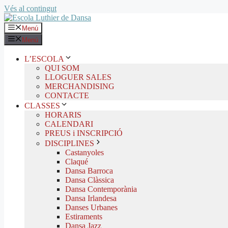
Vés al contingut
Menú
Menú
L’ESCOLA
QUI SOM
LLOGUER SALES
MERCHANDISING
CONTACTE
CLASSES
HORARIS
CALENDARI
PREUS i INSCRIPCIÓ
DISCIPLINES
Castanyoles
Claqué
Dansa Barroca
Dansa Clàssica
Dansa Contemporània
Dansa Irlandesa
Danses Urbanes
Estiraments
Dansa Jazz