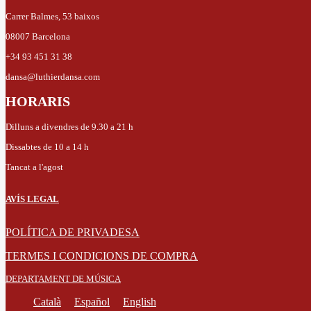
Carrer Balmes, 53 baixos
08007 Barcelona
+34 93 451 31 38
dansa@luthierdansa.com
HORARIS
Dilluns a divendres de 9.30 a 21 h
Dissabtes de 10 a 14 h
Tancat a l'agost
AVÍS LEGAL
POLÍTICA DE PRIVADESA
TERMES I CONDICIONS DE COMPRA
DEPARTAMENT DE MÚSICA
Català
Español
English