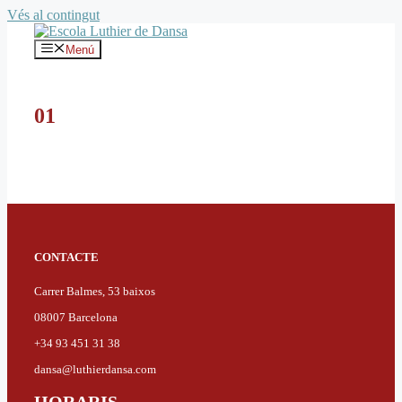
Vés al contingut
Menú
01
CONTACTE
Carrer Balmes, 53 baixos
08007 Barcelona
+34 93 451 31 38
dansa@luthierdansa.com